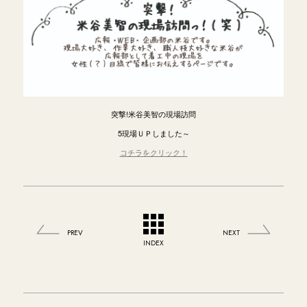
突撃!米谷美智の現場訪問
5現場ＵＰしました～
コチラをクリック！
PREV
NEXT
INDEX