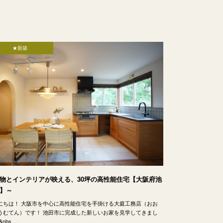
★新築
物とインテリアが映える、30坪の高性能住宅【大阪府池
】～
にちは！ 大阪市を中心に高性能住宅を手掛ける大庭工務店（おお
うむてん）です！ 池田市に完成した新しいお家を見学してきまし
&nbs…