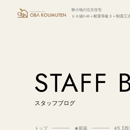
狭小地の注文住宅
ＵＡ値0.46＋耐震等級３＋制震工
STAFF 
スタッフブログ
トップ
★新築
4/5