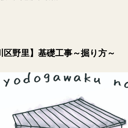
淀川区野里】基礎工事～掘り方～