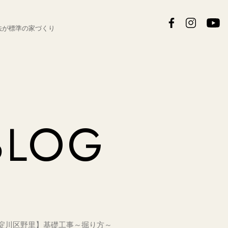
法が
標準の家づくり
BLOG
【西淀川区野里】基礎工事～掘り方～