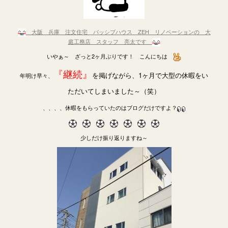
大阪 兵庫 注文住宅 パッシブハウス ZEH リノベーションの 大
庭工務店 スタッフ 亮太です
いやぁ～ ざっと2ヶ月ぶりです！ こんにちは
『継続』
を掲げながら、1ヶ月で大型の休暇をい
年明け早々、
ただいてしまいました～（笑）
、、、、休暇をもらっていたのはブログだけですよ？
少しだけ振り返りますね～