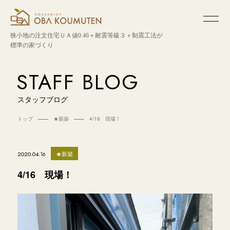
狭小地の注文住宅
ＵＡ値0.46＋耐震等級３＋制震工法が
標準の家づくり
STAFF BLOG
スタッフブログ
トップ
★新築
4/16 現場！
★新築
2020.04.16
4/16 現場！