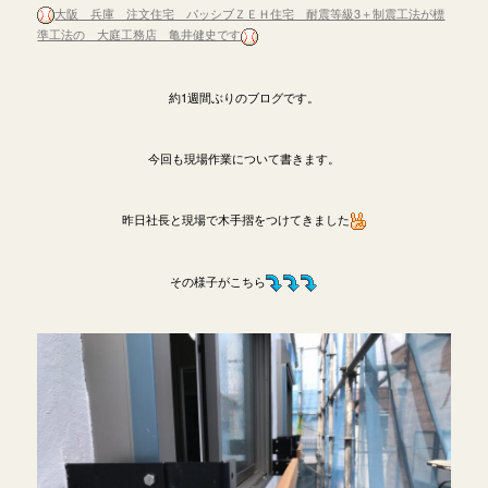
大阪 兵庫 注文住宅 パッシブＺＥＨ住宅 耐震等級3＋制震工法が標
準工法の 大庭工務店 亀井健史です
約1週間ぶりのブログです。
今回も現場作業について書きます。
昨日社長と現場で木手摺をつけてきました
その様子がこちら