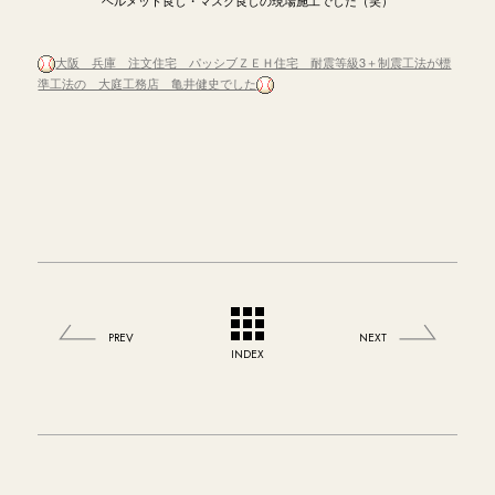
大阪 兵庫 注文住宅 パッシブＺＥＨ住宅 耐震等級3＋制震工法が標
準工法の 大庭工務店 亀井健史でした
PREV
NEXT
INDEX