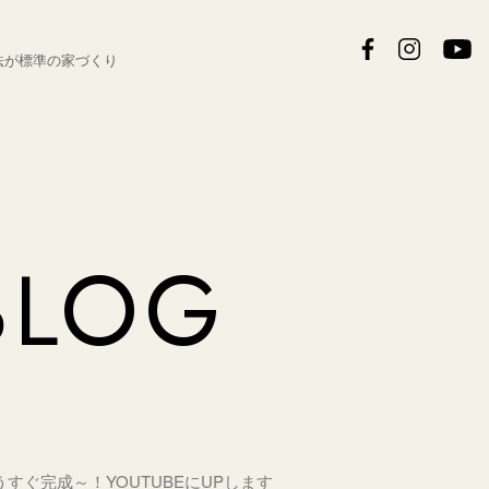
法が
標準の家づくり
BLOG
 もうすぐ完成～！YOUTUBEにUPします