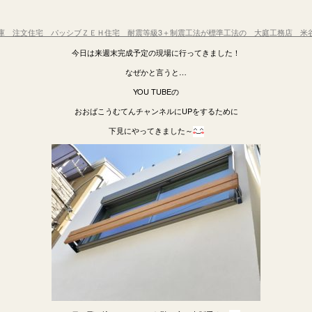
庫 注文住宅 パッシブＺＥＨ住宅 耐震等級3＋制震工法が標準工法の 大庭工務店 米
今日は来週末完成予定の現場に行ってきました！
なぜかと言うと…
YOU TUBEの
おおばこうむてんチャンネルにUPをするために
下見にやってきました～