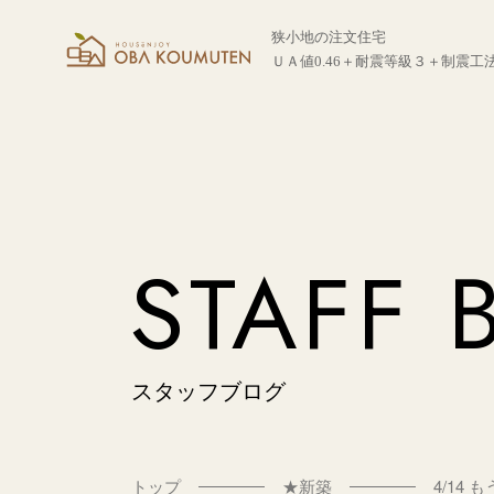
狭小地の注文住宅
ＵＡ値0.46＋耐震等級３＋制震工
STAFF 
スタッフブログ
トップ
★新築
4/14