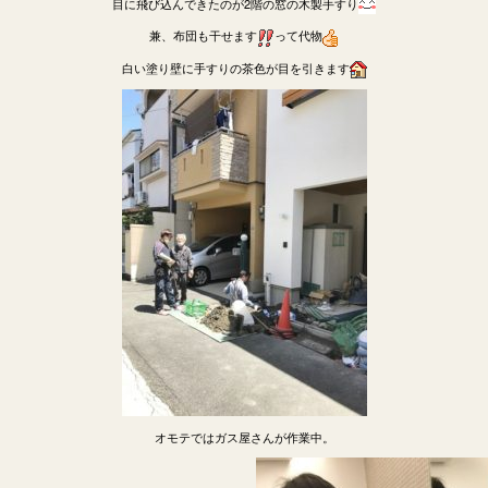
目に飛び込んできたのが2階の窓の木製手すり
兼、布団も干せます
って代物
白い塗り壁に手すりの茶色が目を引きます
オモテではガス屋さんが作業中。