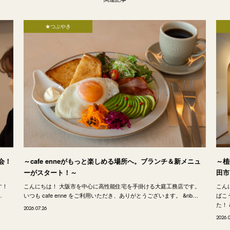
★つぶやき
会！
～cafe enneがもっと楽しめる場所へ。ブランチ＆新メニュ
～植
ーがスタート！～
田市
す！
こんにちは！ 大阪市を中心に高性能住宅を手掛ける大庭工務店です。
こん
…
いつも cafe enne をご利用いただき、ありがとうございます。 &nb…
ばこ
た！ 
2026.07.26
2026.0