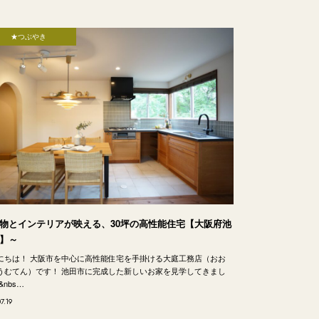
★つぶやき
物とインテリアが映える、30坪の高性能住宅【大阪府池
】～
にちは！ 大阪市を中心に高性能住宅を手掛ける大庭工務店（おお
うむてん）です！ 池田市に完成した新しいお家を見学してきまし
&nbs…
7.19