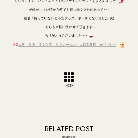
もらってすぐ、バンドエイドやらソーイングセットをまとめました～
子供が小さい頃から何でも持ち歩くクセがあって･･･
別名「持っていないと不安グッズ」ポーチとなりました(笑)
こちらも大切に使わせて頂きます～
ありがとうございました～～
大阪 兵庫 注文住宅 リフォームの 大庭工務店 米谷でした
INDEX
RELATED POST
関連記事