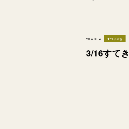
★つぶやき
2016.03.16
3/16すて