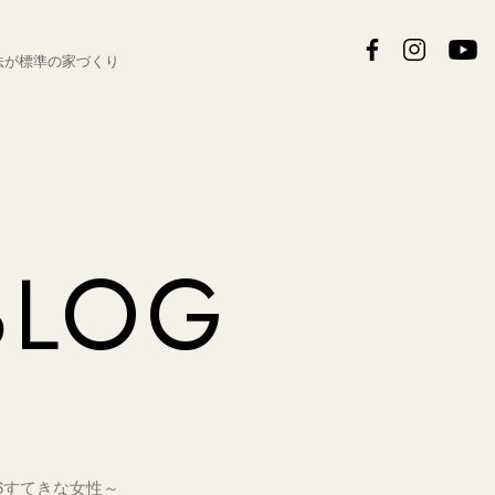
法が
標準の家づくり
BLOG
16すてきな女性～