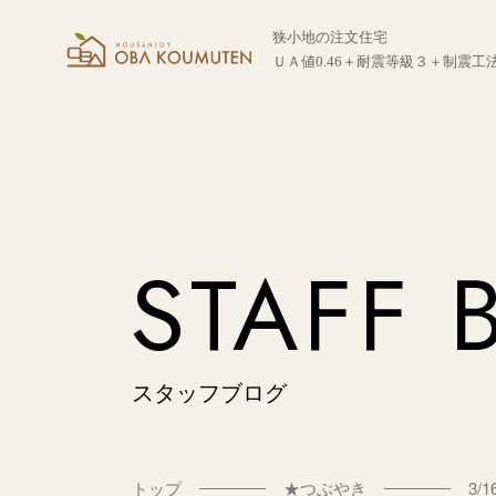
狭小地の注文住宅
ＵＡ値0.46＋耐震等級３＋制震工
STAFF 
スタッフブログ
トップ
★つぶやき
3/