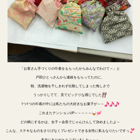
「お客さん手づくりの巾着をもらったからみんなでわけて～」と
戸田ひとっさんから連絡をもらってたのに、
朝、洗濯物を干しきれず出勤してしまった悔しさで
うっかりしてて、見てビックリな感じでした
1つ1つの巾着の中には私たちの大好きなお菓子が～～
これまたテンションUP～～～～～
どの柄にするかは、女子＋会長でじゃんけんして決めましたよ～
こんな、ステキなものをさりげなくプレゼントできる女性に私もなりたいですっ
本当にありがとうございました～～～