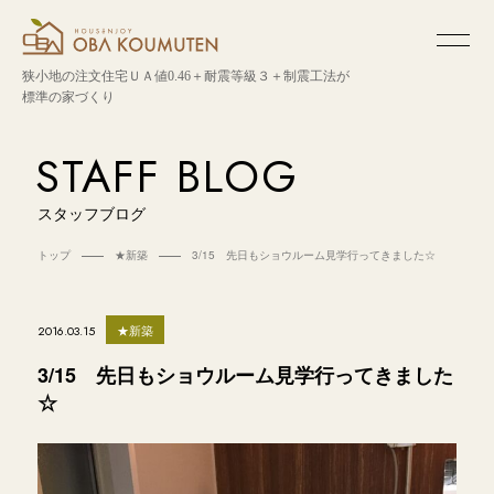
狭小地の注文住宅
ＵＡ値0.46＋耐震等級３＋制震工法が
標準の家づくり
STAFF BLOG
スタッフブログ
トップ
★新築
3/15 先日もショウルーム見学行ってきました☆
★新築
2016.03.15
3/15 先日もショウルーム見学行ってきました
☆