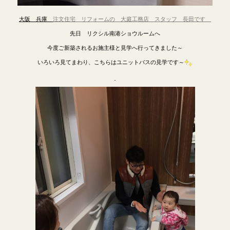
大阪 兵庫
注文住宅
リフ
ォームの 大庭工務店
スタッフ 長田です
先日 リクシル南港ショウルームへ
今度ご新築されるお施主様と見学へ行ってきました～
いろいろ見てまわり、こちらはユニットバスの見学です～