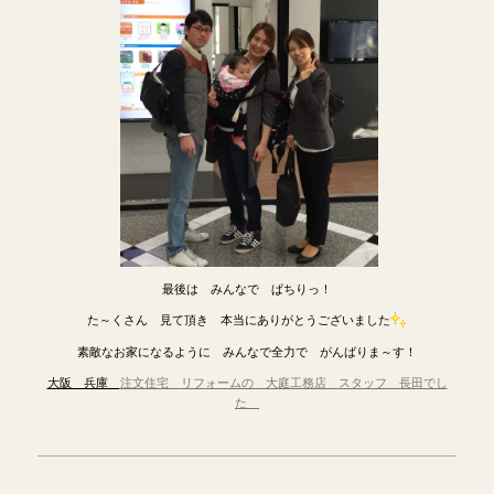
最後は みんなで ぱちりっ！
た～くさん 見て頂き 本当にありがとうございました
素敵なお家になるように みんなで全力で がんばりま～す！
大阪 兵庫
注文住宅
リフ
ォームの 大庭工務店
スタッフ 長田でし
た