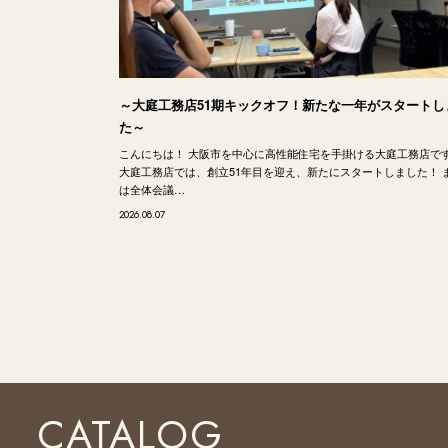
～大庭工務店51期キックオフ！新たな一年がスタートし
た～
こんにちは！ 大阪市を中心に高性能住宅を手掛ける大庭工務店で
大庭工務店では、創立51年目を迎え、新たにスタートしました！ 
は全体会議…
2026.08.07
CATALOG