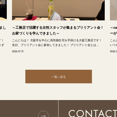
まし
～工務店で活躍する女性スタッフが集まるブリリアント会！
～c
お家づくりを学んできました～
ーが
す！
こんにちは！ 大阪市を中心に高性能住宅を手掛ける大庭工務店です！
こん
まず
先日、ブリリアント会に参加してきました！ ブリリアント会とは…
いつも
2026.07.31
2026.
一覧へ戻る
CONTAC