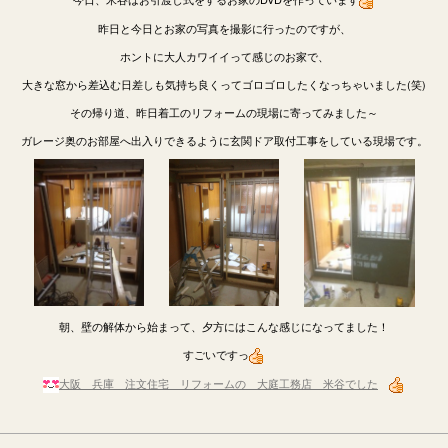
昨日と今日とお家の写真を撮影に行ったのですが、
ホントに大人カワイイって感じのお家で、
大きな窓から差込む日差しも気持ち良くってゴロゴロしたくなっちゃいました(笑)
その帰り道、昨日着工のリフォームの現場に寄ってみました～
ガレージ奥のお部屋へ出入りできるように玄関ドア取付工事をしている現場です。
朝、壁の解体から始まって、夕方にはこんな感じになってました！
すごいですっ
大阪 兵庫 注文住宅 リフォームの 大庭工務店 米谷でした