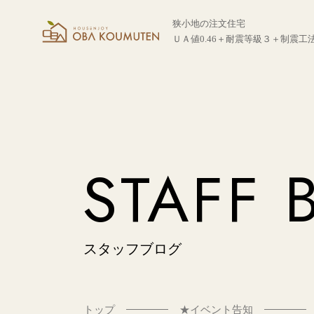
狭小地の注文住宅
ＵＡ値0.46＋耐震等級３＋制震工
STAFF 
スタッフブログ
トップ
★イベント告知