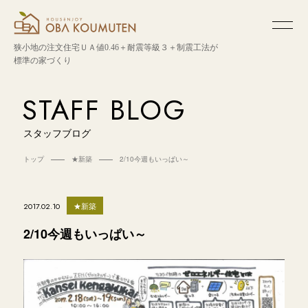
狭小地の注文住宅
ＵＡ値0.46＋耐震等級３＋制震工法が
標準の家づくり
STAFF BLOG
スタッフブログ
トップ
★新築
2/10今週もいっぱい～
★新築
2017.02.10
2/10今週もいっぱい～