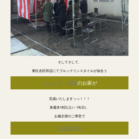
そしてそして、
東住吉区田辺にてブルックリンスタイルが似合う
パッシブ
ZEH
のお家が
完成いたしますっっ！！！
来週末18日(土)～19(日)、
お施主様のご厚意で
完成見学会