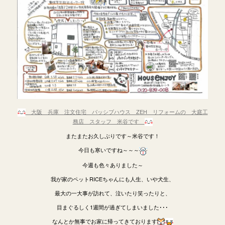
大阪 兵庫
注文住宅 パッシブハウス ZEH リフォームの 大庭工
務店 スタッフ 米谷です
またまたお久しぶりです～米谷です！
今日も寒いですね～～～
今週も色々ありました～
我が家のペットRICEちゃんにも人生、いや犬生、
最大の一大事が訪れて、泣いたり笑ったりと、
目まぐるしく1週間が過ぎてしまいました･･･
なんとか無事でお家に帰ってきております