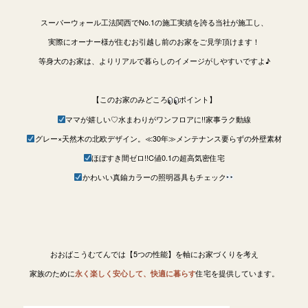
スーパーウォール工法関西でNo.1の施工実績を誇る当社が施工し、
実際にオーナー様が住むお引越し前のお家をご見学頂けます！
等身大のお家は、よりリアルで暮らしのイメージがしやすいですよ♪
【このお家のみどころ
ポイント】
ママが嬉しい♡水まわりがワンフロアに!!家事ラク動線
グレー×天然木の北欧デザイン。≪30年≫メンテナンス要らずの外壁素材
ほぼすき間ゼロ!!C値0.1の超高気密住宅
かわいい真鍮カラーの照明器具もチェック
おおばこうむてんでは【5つの性能】を軸にお家づくりを考え
家族のために
住宅を提供しています。
永く楽しく安心して、快適に暮らす