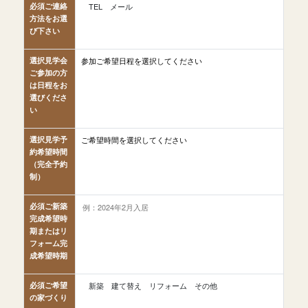
必須
ご連絡
TEL
メール
方法をお選
び下さい
選択
見学会
ご参加の方
は日程をお
選びくださ
い
選択
見学予
約希望時間
（完全予約
制）
必須
ご新築
完成希望時
期またはリ
フォーム完
成希望時期
必須
ご希望
新築
建て替え
リフォーム
その他
の家づくり