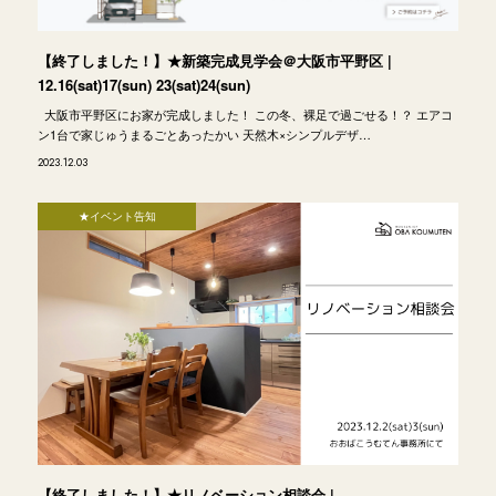
【終了しました！】★新築完成見学会＠大阪市平野区 |
12.16(sat)17(sun) 23(sat)24(sun)
大阪市平野区にお家が完成しました！ この冬、裸足で過ごせる！？ エアコ
ン1台で家じゅうまるごとあったかい 天然木×シンプルデザ…
2023.12.03
★イベント告知
【終了しました！】★リノベーション相談会 |