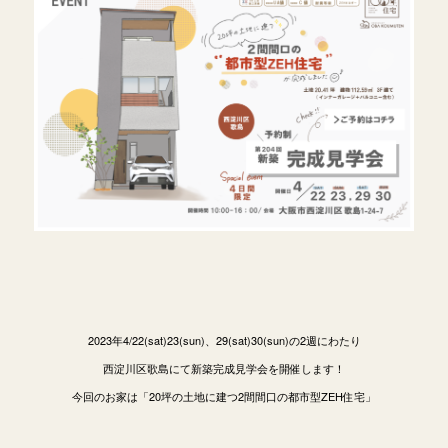
2023年4/22(sat)23(sun)、29(sat)30(sun)の2週にわたり
西淀川区歌島にて新築完成見学会を開催します！
今回のお家は「20坪の土地に建つ2間間口の都市型ZEH住宅」