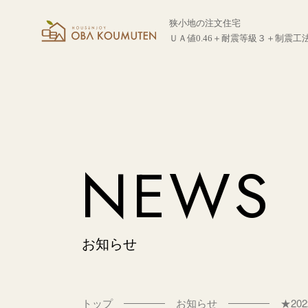
狭小地の注文住宅
ＵＡ値0.46＋耐震等級３＋制震工
NEWS
お知らせ
トップ
お知らせ
★20