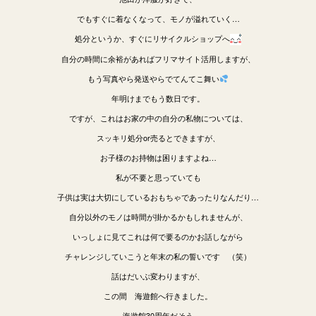
でもすぐに着なくなって、モノが溢れていく…
処分というか、すぐにリサイクルショップへ
自分の時間に余裕があればフリマサイト活用しますが、
もう写真やら発送やらでてんてこ舞い
年明けまでもう数日です。
ですが、これはお家の中の自分の私物については、
スッキリ処分or売るとできますが、
お子様のお持物は困りますよね…
私が不要と思っていても
子供は実は大切にしているおもちゃであったりなんだり…
自分以外のモノは時間が掛かるかもしれませんが、
いっしょに見てこれは何で要るのかお話しながら
チャレンジしていこうと年末の私の誓いです （笑）
話はだいぶ変わりますが、
この間 海遊館へ行きました。
海遊館30周年だそう