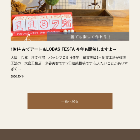
10/14 みてアート＆LOBAS FESTA 今年も開催しますよ～
大阪 兵庫 注文住宅 パッシブＺＥＨ住宅 耐震等級3＋制震工法が標準
工法の 大庭工務店 米谷美智です 2日連続投稿です 伝えたいことがありす
ぎて…
2020.10.14
一覧へ戻る