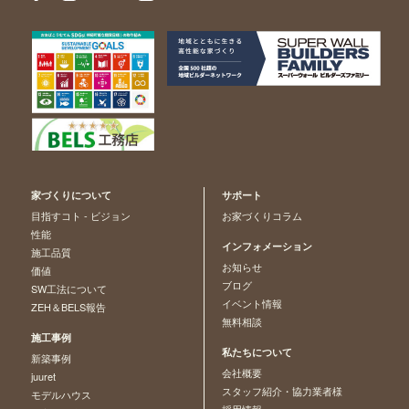
家づくりについて
サポート
目指すコト - ビジョン
お家づくりコラム
性能
インフォメーション
施工品質
お知らせ
価値
ブログ
SW工法について
イベント情報
ZEH＆BELS報告
無料相談
施工事例
私たちについて
新築事例
会社概要
juuret
スタッフ紹介・協力業者様
モデルハウス
採用情報