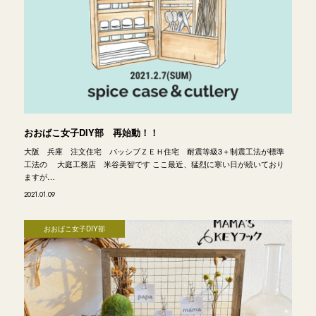
おおばこ女子DIY部 再始動！！
大阪 兵庫 注文住宅 パッシブＺＥＨ住宅 耐震等級3＋制震工法が標準
工法の 大庭工務店 米谷美智です ここ最近、猛烈に寒い日が続いており
ますが…
2021.01.09
おおばこ女子DIY部