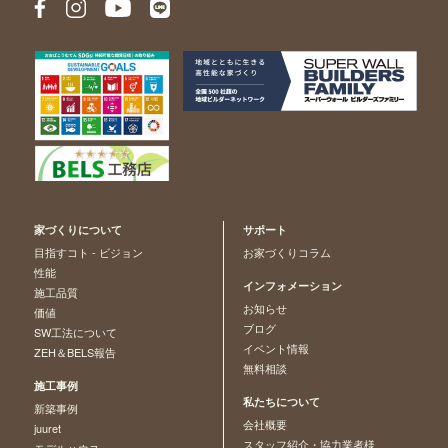
家づくりについて
サポート
目指すコト - ビジョン
お家づくりコラム
性能
インフォメーション
施工品質
お知らせ
価値
ブログ
SW工法について
イベント情報
ZEH＆BELS報告
無料相談
施工事例
私たちについて
新築事例
会社概要
juuret
スタッフ紹介・協力業者様