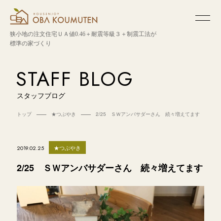
狭小地の注文住宅
ＵＡ値0.46＋耐震等級３＋制震工法が
標準の家づくり
STAFF BLOG
スタッフブログ
トップ
★つぶやき
2/25 ＳＷアンバサダーさん 続々増えてます
★つぶやき
2019.02.25
2/25 ＳＷアンバサダーさん 続々増えてます