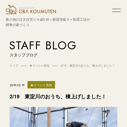
狭小地の注文住宅
ＵＡ値0.46＋耐震等級３＋制震工法が
標準の家づくり
STAFF BLOG
スタッフブログ
トップ
★イベント告知
2/19 東淀川のおうち、棟上げしました！
★イベント告知
2019.02.19
2/19 東淀川のおうち、棟上げしました！