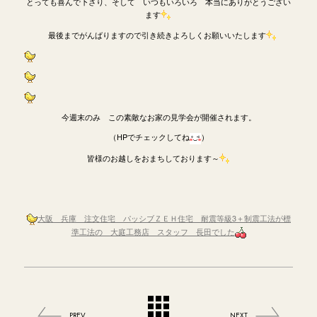
とっても喜んで下さり、そして いつもいろいろ 本当にありがとうござい
ます
最後までがんばりますので引き続きよろしくお願いいたします
今週末のみ この素敵なお家の見学会が開催されます。
（HPでチェックしてね
）
皆様のお越しをおまちしております～
大阪 兵庫 注文住宅 パッシブＺＥＨ住宅 耐震等級3＋制震工法が標
準工法の 大庭工務店 スタッフ 長田でした
PREV
NEXT