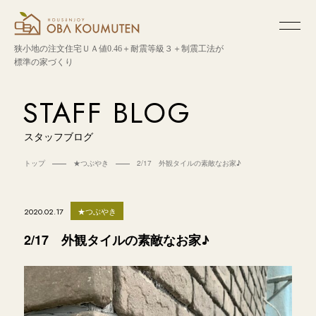
狭小地の注文住宅
ＵＡ値0.46＋耐震等級３＋制震工法が
標準の家づくり
STAFF BLOG
スタッフブログ
トップ
★つぶやき
2/17 外観タイルの素敵なお家♪
★つぶやき
2020.02.17
2/17 外観タイルの素敵なお家♪