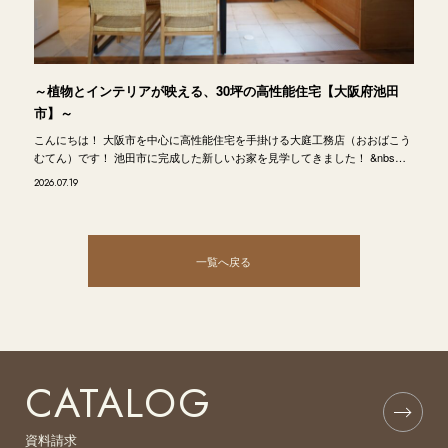
～植物とインテリアが映える、30坪の高性能住宅【大阪府池田
市】～
こんにちは！ 大阪市を中心に高性能住宅を手掛ける大庭工務店（おおばこう
むてん）です！ 池田市に完成した新しいお家を見学してきました！ &nbs…
2026.07.19
一覧へ戻る
CATALOG
資料請求