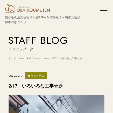
狭小地の注文住宅
ＵＡ値0.46＋耐震等級３＋制震工法が
標準の家づくり
STAFF BLOG
スタッフブログ
トップ
★リフォーム
2/17 いろいろな工事☆彡
★リフォーム
2020.02.17
2/17 いろいろな工事☆彡