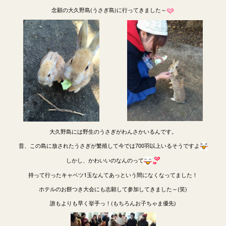
念願の大久野島(うさぎ島)に行ってきました～
大久野島には野生のうさぎがわんさかいるんです。
昔、この島に放されたうさぎが繁殖して今では700羽以上いるそうですよ
しかし、かわいいのなんのって
持って行ったキャベツ1玉なんてあっという間になくなってました！
ホテルのお餅つき大会にも志願して参加してきました～(笑)
誰もよりも早く挙手っ！(もちろんお子ちゃま優先)