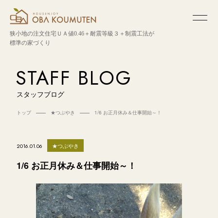
狭小地の注文住宅
ＵＡ値0.46＋耐震等級３＋制震工法が
標準の家づくり
STAFF BLOG
スタッフブログ
トップ
★つぶやき
1/6 お正月休み＆仕事開始～！
★つぶやき
2016.01.06
1/6 お正月休み＆仕事開始～！