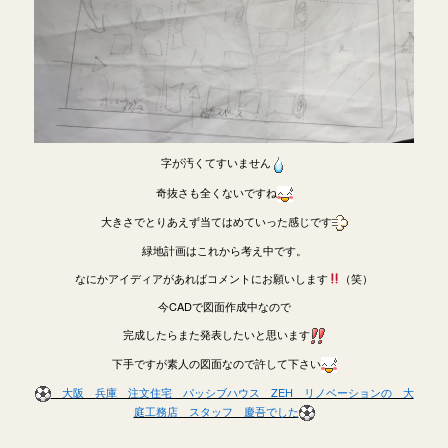
字が汚くてすいません
奇抜さも全くないですね
大きさでとりあえず当てはめていった感じです
緑地計画はこれから考え中です。
なにかアイディアがあればコメントにお願いします
（笑）
今CADで図面作成中なので
完成したらまた発表したいと思います
下手ですが素人の図面なので許して下さい
大阪 兵庫 注文住宅 パッシブハウス ZEH リノベーションの 大
庭工務店 スタッフ 慶吾でした