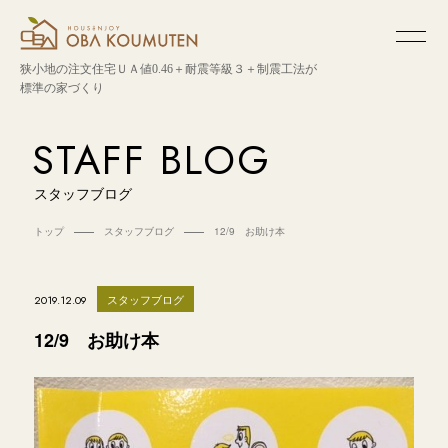
狭小地の注文住宅
ＵＡ値0.46＋耐震等級３＋制震工法が
標準の家づくり
STAFF BLOG
スタッフブログ
トップ
スタッフブログ
12/9 お助け本
スタッフブログ
2019.12.09
12/9 お助け本