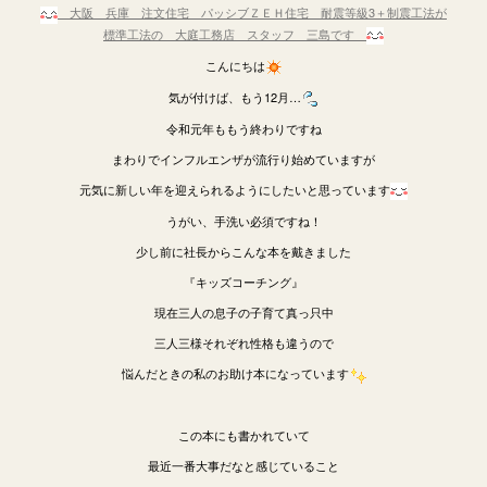
大阪 兵庫 注文住宅 パッシブＺＥＨ住宅 耐震等級3＋制震工法が
標準工法の 大庭工務店 スタッフ 三島です
こんにちは
気が付けば、もう12月…
令和元年ももう終わりですね
まわりでインフルエンザが流行り始めていますが
元気に新しい年を迎えられるようにしたいと思っています
うがい、手洗い必須ですね！
少し前に社長からこんな本を戴きました
『キッズコーチング』
現在三人の息子の子育て真っ只中
三人三様それぞれ性格も違うので
悩んだときの私のお助け本になっています
この本にも書かれていて
最近一番大事だなと感じていること