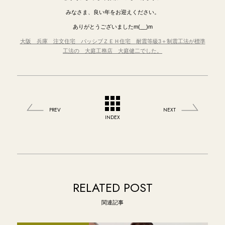
みなさま、良い年をお迎えください。
ありがとうございましたm(__)m
大阪 兵庫 注文住宅 パッシブＺＥＨ住宅
耐震等級3＋制震工法が標準
工法の
大庭工務店 大庭健二でした。
PREV
NEXT
INDEX
RELATED POST
関連記事