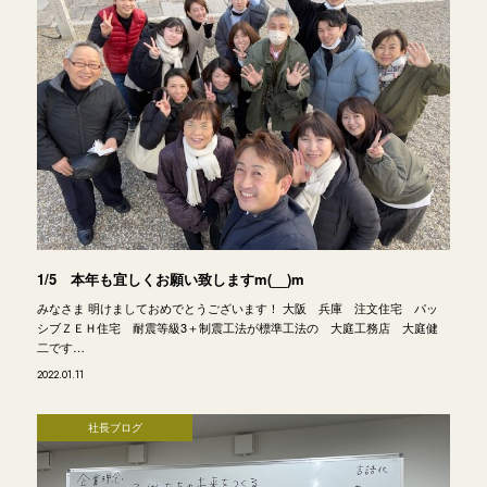
1/5 本年も宜しくお願い致しますm(__)m
みなさま 明けましておめでとうございます！ 大阪 兵庫 注文住宅 パッ
シブＺＥＨ住宅 耐震等級3＋制震工法が標準工法の 大庭工務店 大庭健
二です…
2022.01.11
社長ブログ