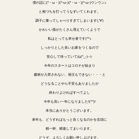
僕の話に(*・ω・)(*-ω-)(*・ω・)(*-ω-)ウンウン♪
と相づちを打ってうなずいてくれます。
調子に乗ってしゃべりすぎてしまいます(;’∀’)
かわいい孫がたくさん増えていくようで
私はとっても幸せ者です(^^♪
しっかりとした良いお家をつくるので
安心して待っていてね(^_-)-☆
今年のスタートはコロナが始まり
建材が入荷されない、発注もできない・・・と
どうなることやら不安もありましたが
終わりよければすべてよし
今年も良い一年になりました!(^^)!
本当にありがとうございます。
来年も、どうすればもっと良くなるのかを念頭に
精一杯、精進してまいります。
どうぞ、よろしくお願い申し上げます。