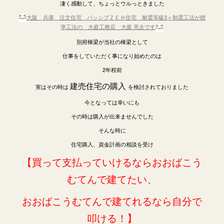
凄く感動して、ちょっとウルっときました
大阪 兵庫 注文住宅 パッシブＺＥＨ住宅 耐震等級3＋制震工法が標
準工法の 大庭工務店 大庭 亮太です
別府棟梁が当社の棟梁として
仕事をしていただく事になり始めたのは
2年程前
建売住宅の購入
実はその時は
を検討されておりました
今となっては幸いにも
その時は購入が出来ませんでした
そんな時に
住宅購入、資金計画の相談を受け
【買って支払っていけるならおおばこう
むてんで建てたい、
おおばこうむてんで建てれるなら自分で
叩ける！】