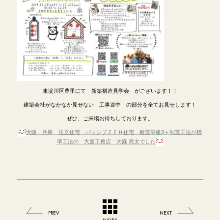
東淀川区豊里にて 新築構造見学会 がございます！！
建築会社がなかなか見せない 工事途中 の部分を全てお見せします！
ぜひ、ご来場お待ちしております。
大阪 兵庫 注文住宅 パッシブＺＥＨ住宅 耐震等級3＋制震工法が標
準工法の 大庭工務店 大庭 亮太でした
PREV
NEXT