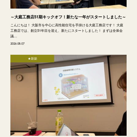
～大庭工務店51期キックオフ！新たな一年がスタートしました～
こんにちは！ 大阪市を中心に高性能住宅を手掛ける大庭工務店です！ 大庭
工務店では、創立51年目を迎え、新たにスタートしました！ まずは全体会
議…
2026.08.07
★新築