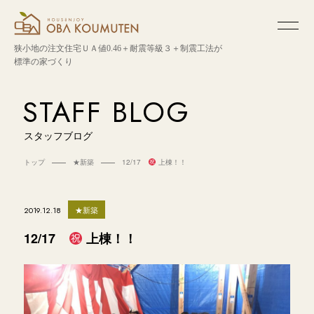
狭小地の注文住宅
ＵＡ値0.46＋耐震等級３＋制震工法が
標準の家づくり
STAFF BLOG
スタッフブログ
トップ
★新築
12/17
上棟！！
★新築
2019.12.18
12/17
上棟！！