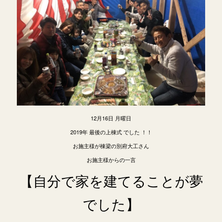
12月16日 月曜日
2019年 最後の上棟式 でした ！！
お施主様が棟梁の別府大工さん
お施主様からの一言
【自分で家を建てることが夢
でした】