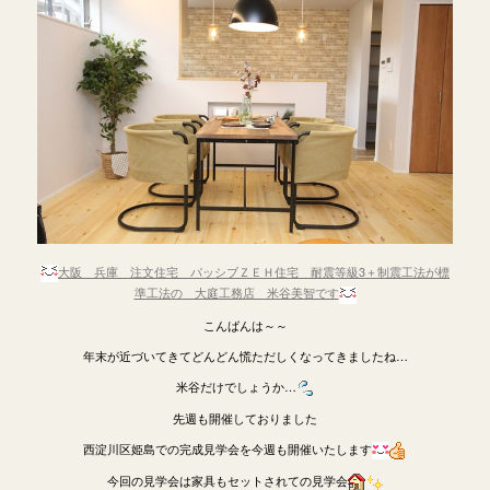
大阪 兵庫 注文住宅 パッシブＺＥＨ住宅 耐震等級3＋制震工法が標
準工法の 大庭工務店 米谷美智です
こんばんは～～
年末が近づいてきてどんどん慌ただしくなってきましたね…
米谷だけでしょうか…
先週も開催しておりました
西淀川区姫島での完成見学会を今週も開催いたします
今回の見学会は家具もセットされての見学会