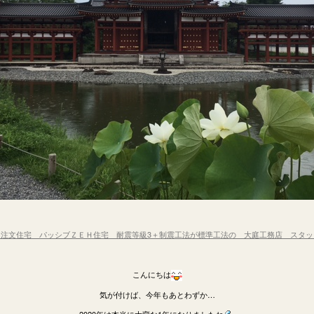
注文住宅 パッシブＺＥＨ住宅 耐震等級3＋制震工法が標準工法の 大庭工務店 スタ
こんにちは
気が付けば、今年もあとわずか…