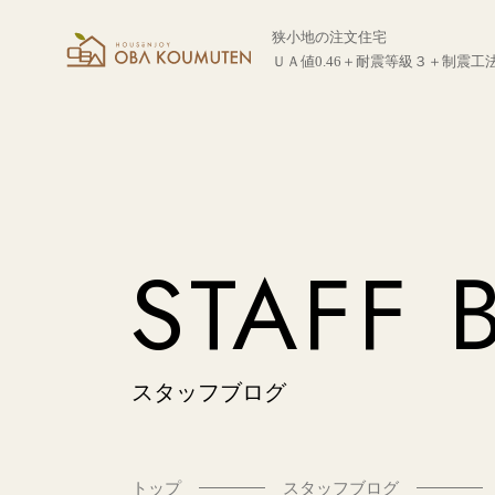
狭小地の注文住宅
ＵＡ値0.46＋耐震等級３＋制震工
STAFF 
スタッフブログ
トップ
スタッフブログ