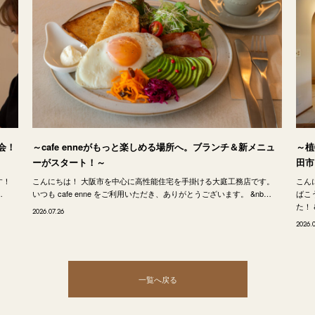
会！
～cafe enneがもっと楽しめる場所へ。ブランチ＆新メニュ
～植
ーがスタート！～
田市
す！
こんにちは！ 大阪市を中心に高性能住宅を手掛ける大庭工務店です。
こん
…
いつも cafe enne をご利用いただき、ありがとうございます。 &nb…
ばこ
た！ 
2026.07.26
2026.0
一覧へ戻る