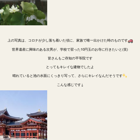
上の写真は、コロナが少し落ち着いた頃に、家族で唯一出かけた時のものです
世界遺産に興味のある次男が、学校で習った10円玉のお寺に行きたいと(笑)
皆さんもご存知の平等院です
とってもキレイな建物でしたよ
晴れていると池の水面にくっきり写って、さらにキレイなんだそうです
こんな感じです↓