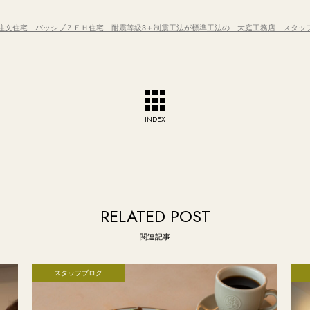
文住宅 パッシブＺＥＨ住宅 耐震等級3＋制震工法が標準工法の 大庭工務店 スタ
INDEX
RELATED POST
関連記事
スタッフブログ