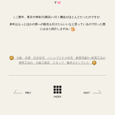
す
ここ数年、東京や神奈川(横浜)へ行く機会がほとんどだったのですが、
来年はもっとほかの県への観光も行けたらいいなと思っているので行った際
にはまた紹介しますね～
大阪 兵庫 注文住宅 パッシブＺＥＨ住宅 耐震等級3＋制震工法が
標準工法の 大庭工務店 スタッフ 亀井さえこでした
PREV
NEXT
INDEX