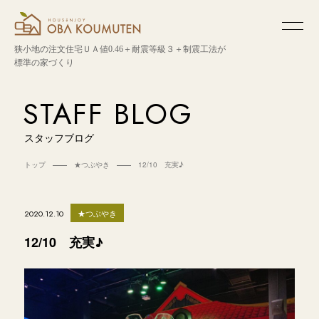
狭小地の注文住宅
ＵＡ値0.46＋耐震等級３＋制震工法が
標準の家づくり
STAFF BLOG
スタッフブログ
トップ
★つぶやき
12/10 充実♪
★つぶやき
2020.12.10
12/10 充実♪