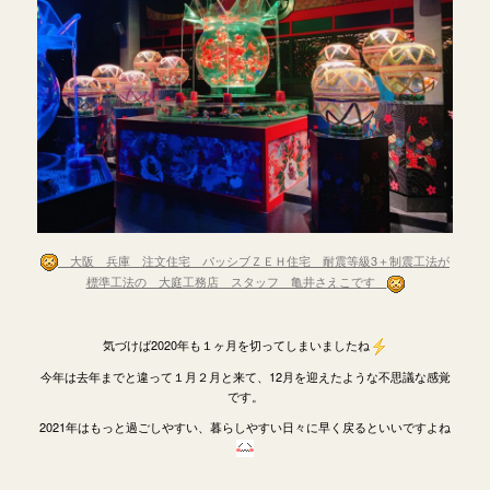
大阪 兵庫 注文住宅 パッシブＺＥＨ住宅 耐震等級3＋制震工法が
標準工法の 大庭工務店 スタッフ 亀井さえこです
気づけば2020年も１ヶ月を切ってしまいましたね
今年は去年までと違って１月２月と来て、12月を迎えたような不思議な感覚
です。
2021年はもっと過ごしやすい、暮らしやすい日々に早く戻るといいですよね