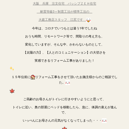
大阪 兵庫 注文住宅 パッシブＺＥＨ住宅
耐震等級3＋制震工法が標準工法の
大庭工務店スタッフ 江尻です
今年は、コロナでいつもとは違う1年でしたね
おうち時間、リモートワーク等で、間取りの考え方も、
変化していますが、そんな中、かわらないものとして、
【太陽の力】、【人とのコミュニケーション】の大切さを
実感できるリフォーム工事がありました！
１５年位前に
リフォーム工事をさせて頂いたお施主様からのご相談でし
た。
ご高齢のお母さんがトイレに行きやすいようにと思って、
トイレに近い、奥の部屋にベッドを移動したら、急に、体調の衰えが進ん
で、
いっぺんにお母さんの元気がなくなってしまった・・・