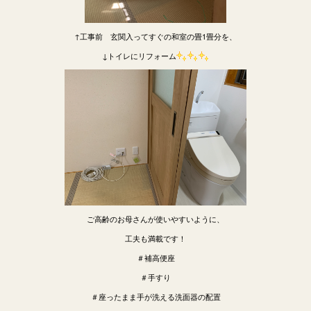
↑工事前 玄関入ってすぐの和室の畳1畳分を、
↓トイレにリフォーム
ご高齢のお母さんが使いやすいように、
工夫も満載です！
＃補高便座
＃手すり
＃座ったまま手が洗える洗面器の配置