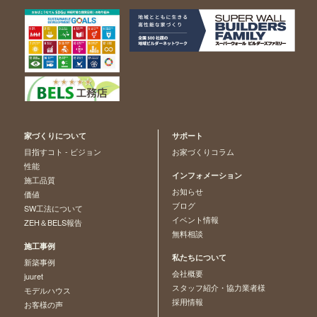
家づくりについて
サポート
目指すコト - ビジョン
お家づくりコラム
性能
インフォメーション
施工品質
お知らせ
価値
ブログ
SW工法について
イベント情報
ZEH＆BELS報告
無料相談
施工事例
私たちについて
新築事例
会社概要
juuret
スタッフ紹介・協力業者様
モデルハウス
採用情報
お客様の声