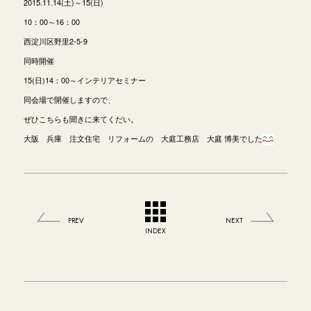
2015.11.14(土)～15(日)
10：00～16：00
西淀川区野里2-5-9
同時開催
15(日)14：00～インテリアセミナー
同会場で開催しますので、
ぜひこちらも聞きに来てくだい。
大阪 兵庫 注文住宅 リフォームの 大庭工務店 大庭 博美でした
PREV
NEXT
INDEX