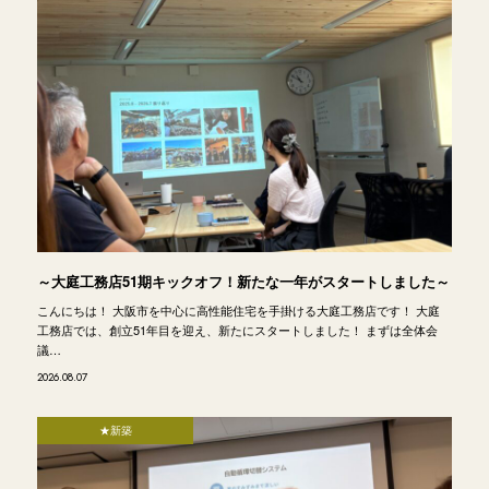
～大庭工務店51期キックオフ！新たな一年がスタートしました～
こんにちは！ 大阪市を中心に高性能住宅を手掛ける大庭工務店です！ 大庭
工務店では、創立51年目を迎え、新たにスタートしました！ まずは全体会
議…
2026.08.07
★新築