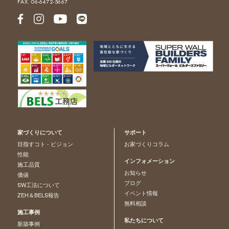
FAX. 06-6472-5667
家づくりについて
サポート
目指すコト - ビジョン
お家づくりコラム
性能
インフォメーション
施工品質
お知らせ
価値
ブログ
SW工法について
イベント情報
ZEH＆BELS報告
無料相談
施工事例
私たちについて
新築事例