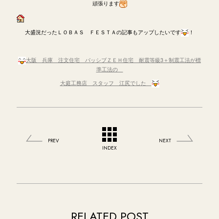
頑張ります
大盛況だったＬＯＢＡＳ ＦＥＳＴＡの記事もアップしたいです
！
大阪 兵庫 注文住宅 パッシブＺＥＨ住宅 耐震等級3＋制震工法が標
準工法の
大庭工務店 スタッフ 江尻でした
PREV
NEXT
INDEX
RELATED POST