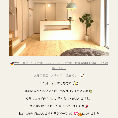
大阪 兵庫 注文住宅 パッシブＺＥＨ住宅 耐震等級3＋制震工法が標
準工法の
大庭工務店 スタッフ 江尻です
１１月、もうすぐ冬ですね
風邪とか引かないように、気を付けてくださいね
今年に入ってからも、いろんなことがありますね、
良い事ではラグビーが盛り上がりましたね
私もにわかではありますがラグビーファン
になりました