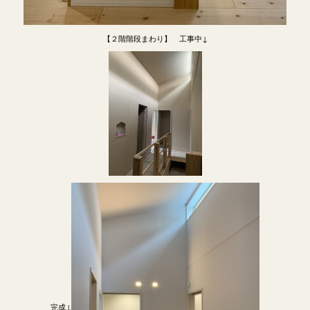
【２階階段まわり】 工事中↓
完成↓