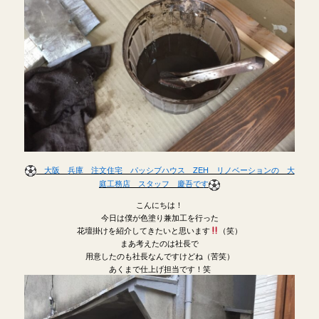
大阪 兵庫 注文住宅 パッシブハウス ZEH リノベーションの 大
庭工務店 スタッフ 慶吾です
こんにちは！
今日は僕が色塗り兼加工を行った
花壇掛けを紹介してきたいと思います
（笑）
まあ考えたのは社長で
用意したのも社長なんですけどね（苦笑）
あくまで仕上げ担当です！笑