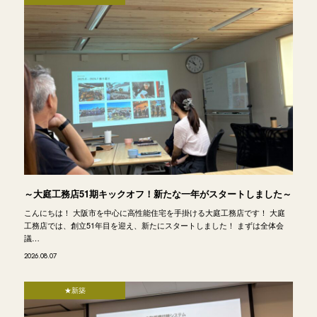
～大庭工務店51期キックオフ！新たな一年がスタートしました～
こんにちは！ 大阪市を中心に高性能住宅を手掛ける大庭工務店です！ 大庭
工務店では、創立51年目を迎え、新たにスタートしました！ まずは全体会
議…
2026.08.07
★新築