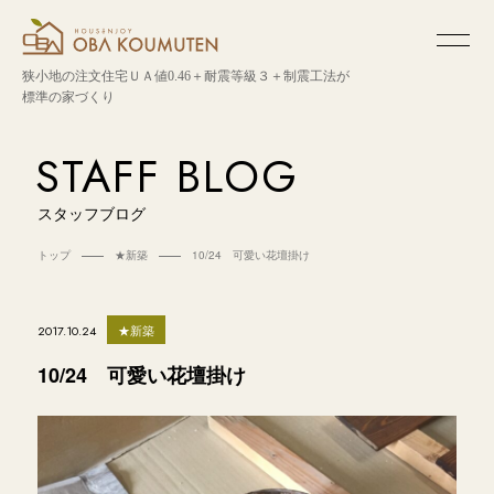
狭小地の注文住宅
ＵＡ値0.46＋耐震等級３＋制震工法が
標準の家づくり
STAFF BLOG
スタッフブログ
トップ
★新築
10/24 可愛い花壇掛け
★新築
2017.10.24
10/24 可愛い花壇掛け