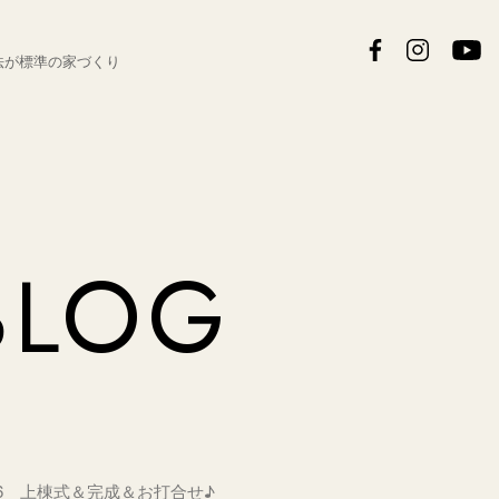
法が
標準の家づくり
BLOG
0/6 上棟式＆完成＆お打合せ♪