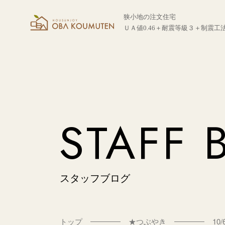
狭小地の注文住宅
ＵＡ値0.46＋耐震等級３＋制震工
STAFF 
スタッフブログ
トップ
★つぶやき
1