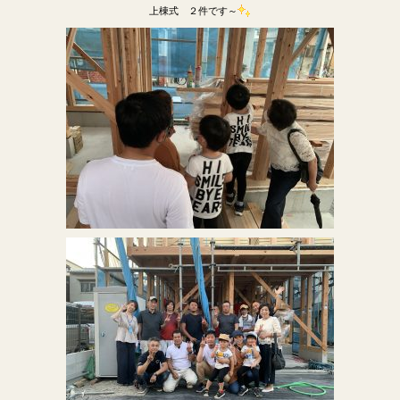
上棟式 ２件です～