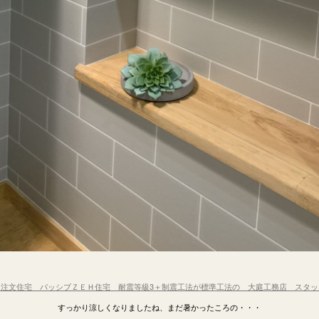
 注文住宅 パッシブＺＥＨ住宅 耐震等級3＋制震工法が標準工法の 大庭工務店 スタッ
すっかり涼しくなりましたね、まだ暑かったころの・・・