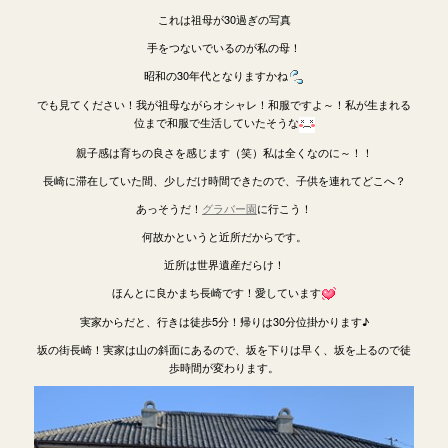
これは祖母が30過ぎの写真
手をつないでいるのが私の母！
昭和の30年代となりますかね
でも見てください！我が祖母ながらオシャレ！和服ですよ～！私が生まれる
位まで和服で生活していたそうな
親子感は育ちの良さを感じます（笑）私は全くなのに～！！
長崎に滞在していた間、少しだけ時間できたので、子供を連れてどこへ？
あっそうだ！
グラバー園
に行こう！
何故かというと近所だからです。
近所は世界遺産だらけ！
ほんとに良かまち長崎です！愛しています
実家からだと、行きは徒歩5分！帰りは30分位掛かります♪
坂の街長崎！実家は山の斜面にあるので、坂を下りは早く、坂を上るので徒
歩時間が変わります。