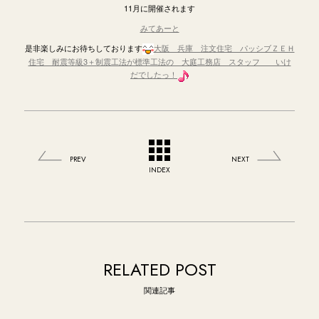
11月に開催されます
みてあーと
是非楽しみにお待ちしております
大阪 兵庫 注文住宅 パッシブＺＥＨ
住宅 耐震等級3＋制震工法が標準工法の 大庭工務店 スタッフ いけ
だでしたっ！
PREV
NEXT
INDEX
RELATED POST
関連記事