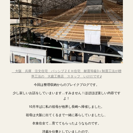
大阪 兵庫 注文住宅 パッシブＺＥＨ住宅 耐震等級3＋制震工法が標
準工法の 大庭工務店 スタッフ いけだです♪
今回は整理収納からのブレイクブログです。
少し寂しいお話をしていまいます…すみません！ほぼほぼ楽しい内容です
よ！
10月半ばに私の祖母が他界し長崎へ帰省しました。
祖母は大阪に出てくるまで一緒に暮らしていましたし、
衣食住全て…育ててもらったようなものです。
洋裁を仕事としていましたので、