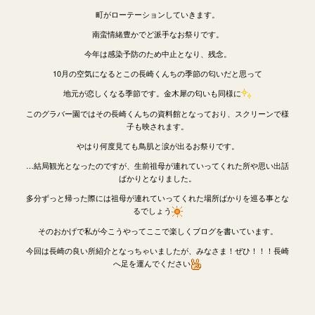
町がローテーションしていきます。
南蛮情緒豊かでど派手なお祭りです。
今年は感染予防のため中止となり、残念。
10月の空気になるとこの長崎くんちの季節の匂いだと思って
地元が恋しくなる季節です。金木犀の匂いも同様に
このグラバー園ではその長崎くんちの資料館となっており、スクリーンで様
子も映されます。
やはり何度見ても鳥肌と涙が出るお祭りです。
…結局観光となったのですが、生前祖母が連れていってくれた所や思い出話
ばかりとなりました。
多分ずっと帰った際には祖母が連れていってくれた場所ばかりを巡る事とな
るでしょう
そのおかげで私が今こうやってここで楽しくブログを書いています。
今回は長崎の良い所紹介となっちゃいましたが、みなさま！ぜひ！！！長崎
へ足を運んでください