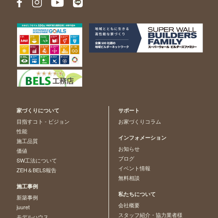
家づくりについて
サポート
目指すコト - ビジョン
お家づくりコラム
性能
インフォメーション
施工品質
お知らせ
価値
ブログ
SW工法について
イベント情報
ZEH＆BELS報告
無料相談
施工事例
私たちについて
新築事例
会社概要
juuret
スタッフ紹介・協力業者様
モデルハウス