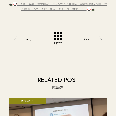
大阪 兵庫 注文住宅 パッシブＺＥＨ住宅 耐震等級3＋制震工法
が標準工法の 大庭工務店 スタッフ 林でした
PREV
NEXT
INDEX
RELATED POST
関連記事
★つぶやき