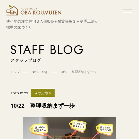
狭小地の注文住宅
ＵＡ値0.46＋耐震等級３＋制震工法が
標準の家づくり
STAFF BLOG
スタッフブログ
トップ
★つぶやき
10/22 整理収納まず一歩
★つぶやき
2020.10.22
10/22 整理収納まず一歩