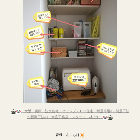
大阪 兵庫 注文住宅 パッシブＺＥＨ住宅 耐震等級3＋制震工法
が標準工法の 大庭工務店 スタッフ 林です
皆様こんにちは