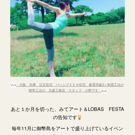
大阪 兵庫 注文住宅 パッシブＺＥＨ住宅 耐震等級3＋制震工法が
標準工法の 大庭工務店 スタッフ 小野です
あと１か月を切った、みてアート＆LOBAS FESTA
の告知です
毎年11月に御幣島をアートで盛り上げているイベン