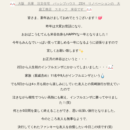
大阪 兵庫
注文住宅 パッシブハウス ZEH リノベーションの 大
庭工務店 スタッフ 米谷です
皆さま、新年あけましておめでとうございます！
昨年は大変お世話になり、
おおばこうむてんも米谷自身もHAPPYな一年となりました！
今年もみんなでいっぱい笑って楽しめる一年になるように頑張りますので
宜しくお願い致します
お正月の米谷はというと・・・
2日から人生初のインフルエンザにかかってしまいました・・・
家族（親戚含め）11名中9人がインフルエンザという
でも5日からは4ヶ月も前から楽しみにしていた友人との長崎旅行が控えてい
たので
泣きながら根性でつらい高熱にも耐え、インフルエンザに勝ってやりまし
た！(笑)
何とか3日間を楽しく終えることができ、思い出深い旅行となりました。
今のところ友人も無事なようで、
決行してくれたファンキーな友人を自慢したい今日この頃です(笑)