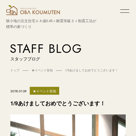
狭小地の注文住宅
ＵＡ値0.46＋耐震等級３＋制震工法が
標準の家づくり
STAFF BLOG
スタッフブログ
トップ
★イベント告知
1/9あけましておめでとうございます！
★イベント告知
2018.01.09
1/9あけましておめでとうございます！