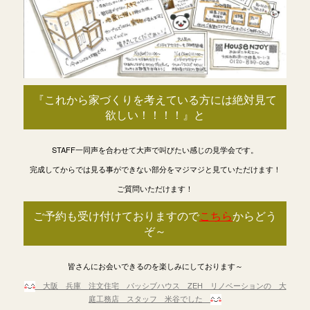
『これから家づくりを考えている方には絶対見て
欲しい！！！！』と
STAFF一同声を合わせて大声で叫びたい感じの見学会です。
完成してからでは見る事ができない部分をマジマジと見ていただけます！
ご質問いただけます！
ご予約も受け付けておりますので
こちら
からどう
ぞ～
皆さんにお会いできるのを楽しみにしております～
大阪 兵庫
注文住宅 パッシブハウス ZEH リノベーションの 大
庭工務店 スタッフ 米谷でした