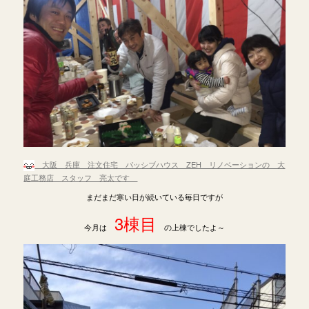
大阪 兵庫 注文住宅 パッシブハウス ZEH リノベーションの 大
庭工務店 スタッフ 亮太です
まだまだ寒い日が続いている毎日ですが
3棟目
今月は
の上棟でしたよ～