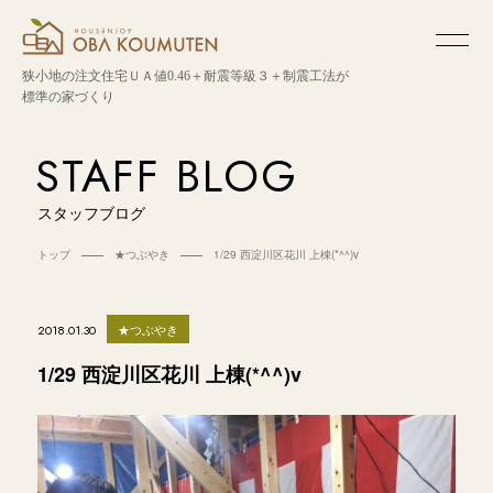
狭小地の注文住宅
ＵＡ値0.46＋耐震等級３＋制震工法が
標準の家づくり
STAFF BLOG
スタッフブログ
トップ
★つぶやき
1/29 西淀川区花川 上棟(*^^)v
★つぶやき
2018.01.30
1/29 西淀川区花川 上棟(*^^)v