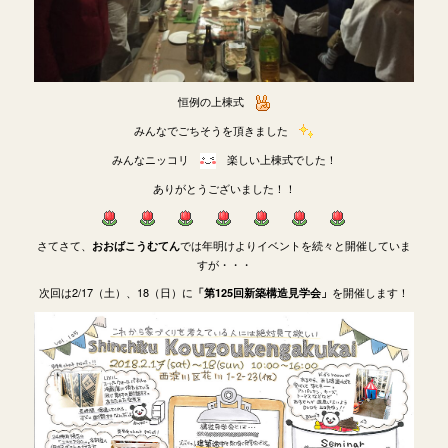
恒例の上棟式
みんなでごちそうを頂きました
みんなニッコリ
楽しい上棟式でした！
ありがとうございました！！
さてさて、
では年明けよりイベントを続々と開催していま
おおばこうむてん
すが・・・
次回は2/17（土）、18（日）に
を開催します！
「第125回新築構造見学会」