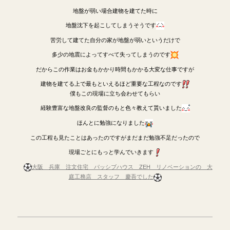
地盤が弱い場合建物を建てた時に
地盤沈下を起こしてしまうそうです
苦労して建てた自分の家が地盤が弱いというだけで
多少の地震によってすべて失ってしまうのです
だからこの作業はお金もかかり時間もかかる大変な仕事ですが
建物を建てる上で最もといえるほど重要な工程なのです
僕もこの現場に立ち会わせてもらい
経験豊富な地盤改良の監督のもと色々教えて貰いました
ほんとに勉強になりました
この工程も見たことはあったのですがまだまだ勉強不足だったので
現場ごとにもっと学んでいきます
大阪 兵庫 注文住宅 パッシブハウス ZEH リノベーションの 大
庭工務店 スタッフ 慶吾でした