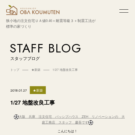
狭小地の注文住宅
ＵＡ値0.46＋耐震等級３＋制震工法が
標準の家づくり
STAFF BLOG
スタッフブログ
トップ
★新築
1/27 地盤改良工事
★新築
2018.01.27
1/27 地盤改良工事
大阪 兵庫 注文住宅 パッシブハウス ZEH リノベーションの 大
庭工務店 スタッフ 慶吾です
こんにちは！