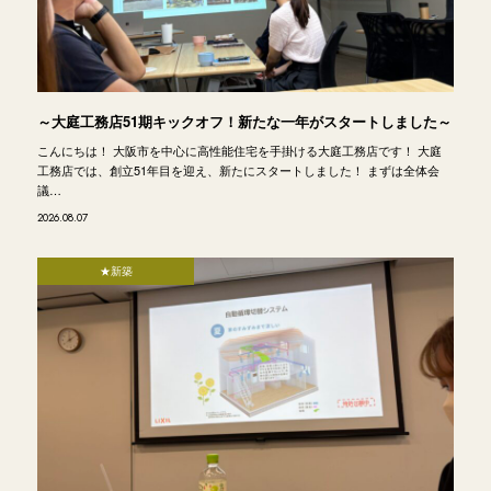
～大庭工務店51期キックオフ！新たな一年がスタートしました～
こんにちは！ 大阪市を中心に高性能住宅を手掛ける大庭工務店です！ 大庭
工務店では、創立51年目を迎え、新たにスタートしました！ まずは全体会
議…
2026.08.07
★新築