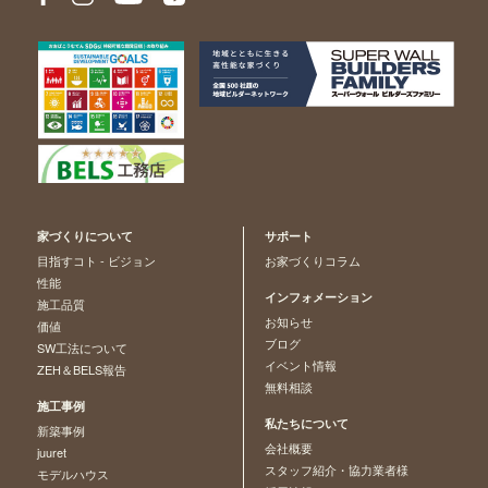
家づくりについて
サポート
目指すコト - ビジョン
お家づくりコラム
性能
インフォメーション
施工品質
お知らせ
価値
ブログ
SW工法について
イベント情報
ZEH＆BELS報告
無料相談
施工事例
私たちについて
新築事例
会社概要
juuret
スタッフ紹介・協力業者様
モデルハウス