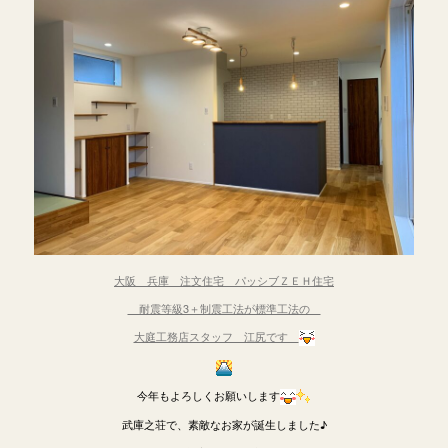
大阪 兵庫 注文住宅 パッシブＺＥＨ住宅
耐震等級3＋制震工法が標準工法の
大庭工務店スタッフ 江尻です
今年もよろしくお願いします
武庫之荘で、素敵なお家が誕生しました♪