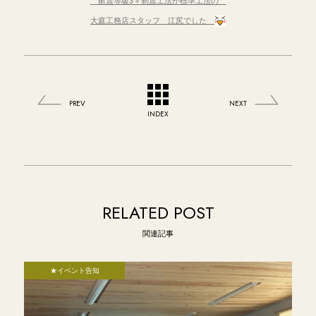
耐震等級3＋制震工法が標準工法の
大庭工務店スタッフ 江尻でした
PREV
NEXT
INDEX
RELATED POST
関連記事
★イベント告知