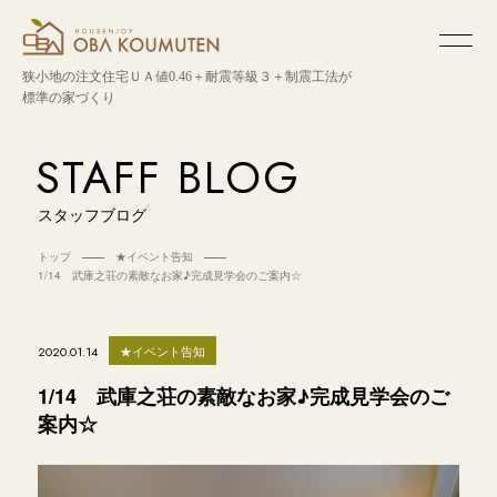
狭小地の注文住宅
ＵＡ値0.46＋耐震等級３＋制震工法が
標準の家づくり
STAFF BLOG
スタッフブログ
トップ
★イベント告知
1/14 武庫之荘の素敵なお家♪完成見学会のご案内☆
★イベント告知
2020.01.14
1/14 武庫之荘の素敵なお家♪完成見学会のご
案内☆