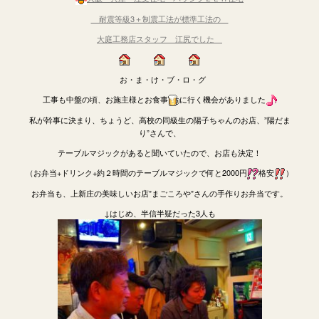
耐震等級3＋制震工法が標準工法の
大庭工務店スタッフ 江尻でした
お・ま・け・ブ・ロ・グ
工事も中盤の頃、お施主様とお食事
に行く機会がありました
私が幹事に決まり、ちょうど、高校の同級生の陽子ちゃんのお店、”陽だま
り”さんで、
テーブルマジックがあると聞いていたので、お店も決定！
（お弁当+ドリンク+約２時間のテーブルマジックで何と2000円
格安
）
お弁当も、上新庄の美味しいお店”まごころや”さんの手作りお弁当です。
↓はじめ、半信半疑だった3人も