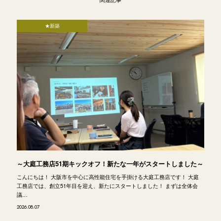
★新築
～大庭工務店51期キックオフ！新たな一年がスタートしました～
こんにちは！ 大阪市を中心に高性能住宅を手掛ける大庭工務店です！ 大庭
工務店では、創立51年目を迎え、新たにスタートしました！ まずは全体会
議…
2026.08.07