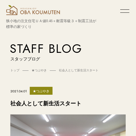
狭小地の注文住宅
ＵＡ値0.46＋耐震等級３＋制震工法が
標準の家づくり
STAFF BLOG
スタッフブログ
トップ
★つぶやき
社会人として新生活スタート
★つぶやき
2021.04.01
社会人として新生活スタート