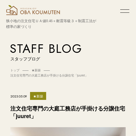
狭小地の注文住宅
ＵＡ値0.46＋耐震等級３＋制震工法が
標準の家づくり
STAFF BLOG
スタッフブログ
トップ
★新築
注文住宅専門の大庭工務店が手掛ける分譲住宅「juuret」
★新築
2023.05.09
注文住宅専門の大庭工務店が手掛ける分譲住宅
「juuret」