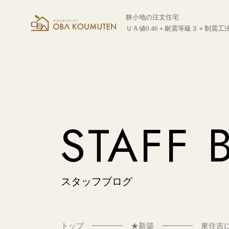
狭小地の注文住宅
ＵＡ値0.46＋耐震等級３＋制震工
STAFF 
スタッフブログ
トップ
★新築
東住吉