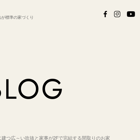
法が
標準の家づくり
BLOG
に建つ広～い吹抜と家事が2Fで完結する間取りのお家