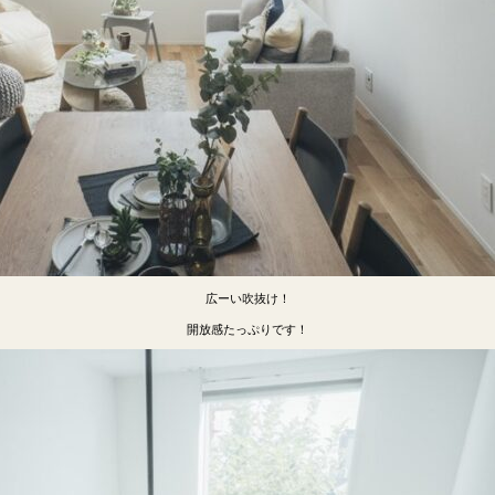
広ーい吹抜け！
開放感たっぷりです！