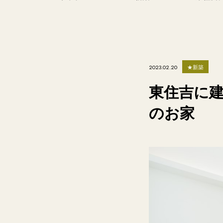
★新築
2023.02.20
東住吉に建
のお家