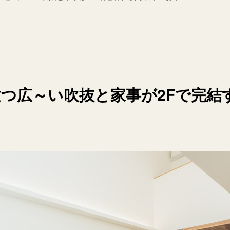
つ広～い吹抜と家事が2Fで完結