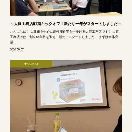
～大庭工務店51期キックオフ！新たな一年がスタートしました～
こんにちは！ 大阪市を中心に高性能住宅を手掛ける大庭工務店です！ 大庭
工務店では、創立51年目を迎え、新たにスタートしました！ まずは全体会
議…
2026.08.07
★つぶやき