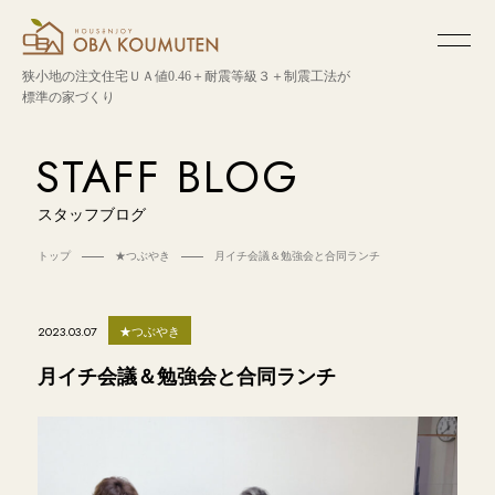
狭小地の注文住宅
ＵＡ値0.46＋耐震等級３＋制震工法が
標準の家づくり
STAFF BLOG
スタッフブログ
トップ
★つぶやき
月イチ会議＆勉強会と合同ランチ
★つぶやき
2023.03.07
月イチ会議＆勉強会と合同ランチ