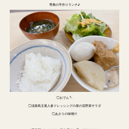
専務の手作りランチ♪
◯おでん
◯淡路島玉葱人参ドレッシングの菜の花野菜サラダ
◯あさりの味噌汁