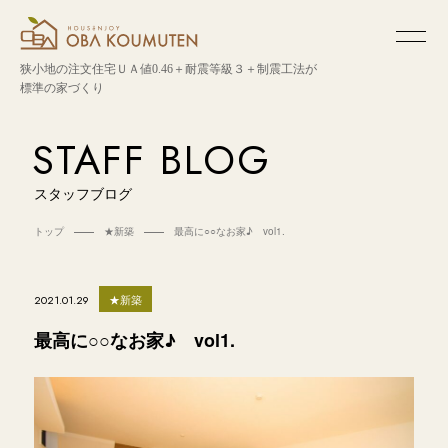
狭小地の注文住宅
ＵＡ値0.46＋耐震等級３＋制震工法が
標準の家づくり
STAFF BLOG
スタッフブログ
トップ
★新築
最高に○○なお家♪ vol1.
★新築
2021.01.29
最高に○○なお家♪ vol1.