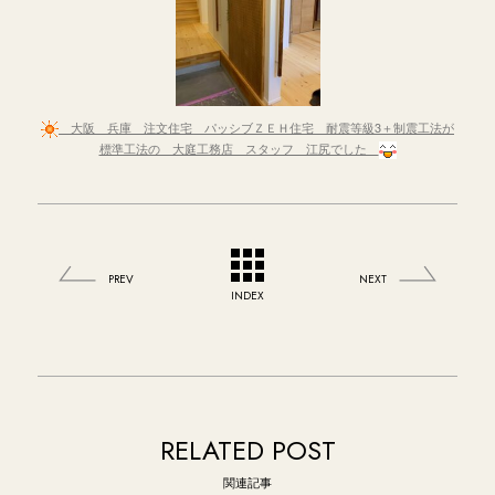
大阪 兵庫 注文住宅 パッシブＺＥＨ住宅 耐震等級3＋制震工法が
標準工法の 大庭工務店 スタッフ 江尻でした
PREV
NEXT
INDEX
RELATED POST
関連記事