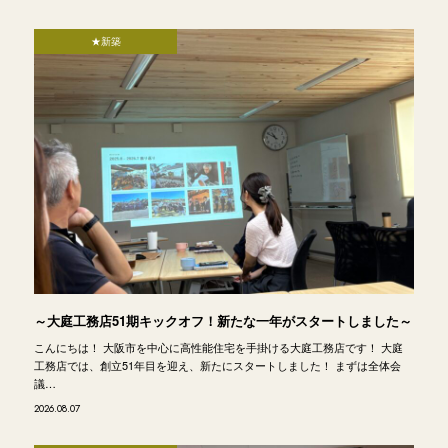
★新築
～大庭工務店51期キックオフ！新たな一年がスタートしました～
こんにちは！ 大阪市を中心に高性能住宅を手掛ける大庭工務店です！ 大庭
工務店では、創立51年目を迎え、新たにスタートしました！ まずは全体会
議…
2026.08.07