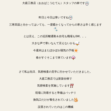
大庭工務店（おおばこうむてん）スタッフの林です
昨日と今日は寒いですね
三寒四温と分かってはいても、一度暖かくなってからの寒さは辛く感じます
とは言え、この近距離通勤＆自宅も職場もSW。。。
大きな声で寒いなんて言えないかも
今週末はまたぽかぽか陽気の予報
春がすぐそこまで来ています
さて私は先日、気密検査の見学に行かせていただきました。
大庭工務店では新築全棟で
気密検査を実施しています
現場に到着すると準備はバッチリ
換気口だけが養生されていました
設置されていたのはこの機械