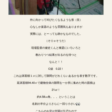
外に向かって叫びたくなるような形（笑）
心なしか楽器のような雰囲気もありますが
実際には、とーっても静かなものでした。
（そりゃそうだ）
現場監督の健史くんと棟梁にいろいろと
教わりつつ結果が出るのを待つと
なんと！！
C値 0.22！
これは床面積１㎡に対して隙間がどれくらいあるかを表す数字です。
延床面積94.40㎡で建物全体の隙間を一か所に集めた時の面積は
21㎠！
約4.58㎝角。。。ということは
名刺の半分よりさらに一回り小さい
こちらのお宅は玄関が引戸なので