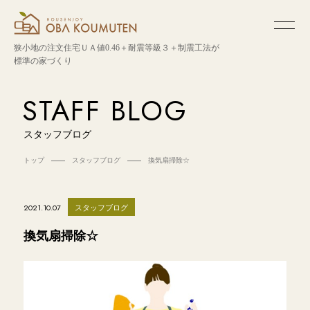
狭小地の注文住宅
ＵＡ値0.46＋耐震等級３＋制震工法が
標準の家づくり
STAFF BLOG
スタッフブログ
トップ
スタッフブログ
換気扇掃除☆
スタッフブログ
2021.10.07
換気扇掃除☆