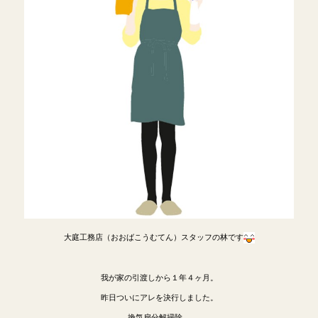
大庭工務店（おおばこうむてん）スタッフの林です
我が家の引渡しから１年４ヶ月。
昨日ついにアレを決行しました。
換気扇分解掃除。