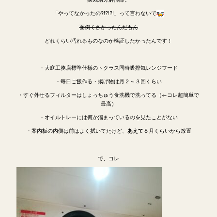
「やってなかったの?!?!?!」って言わないで
面倒くさかったんだもん
どれくらい汚れるものなのか検証したかったんです！
・大庭工務店標準仕様のトクラス同時吸排気レンジフード
・毎日ご飯作る・揚げ物は月２～３回くらい
・すぐ外せるフィルターはしょっちゅう食洗機で洗ってる（←コレ超簡単で
最高）
・オイルトレーには何か溜まっているのを見たことがない
・案内板の内側は前はよく拭いてたけど、
８月くらいから放置
あえて
で、コレ