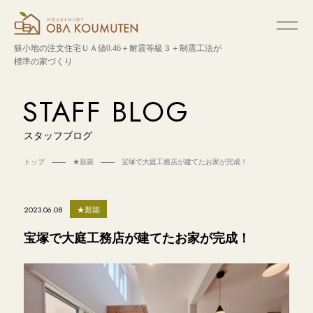
狭小地の注文住宅
ＵＡ値0.46＋耐震等級３＋制震工法が
標準の家づくり
STAFF BLOG
スタッフブログ
トップ
★新築
宝塚で大庭工務店が建てたお家が完成！
★新築
2023.06.08
宝塚で大庭工務店が建てたお家が完成！