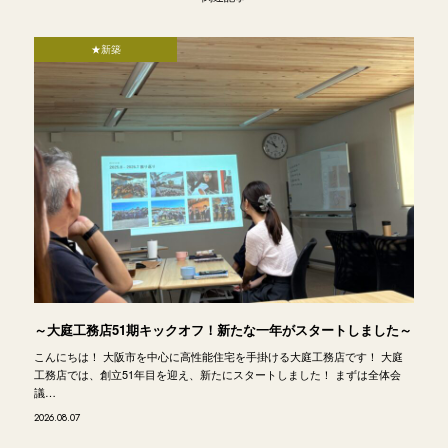
★新築
～大庭工務店51期キックオフ！新たな一年がスタートしました～
こんにちは！ 大阪市を中心に高性能住宅を手掛ける大庭工務店です！ 大庭
工務店では、創立51年目を迎え、新たにスタートしました！ まずは全体会
議…
2026.08.07