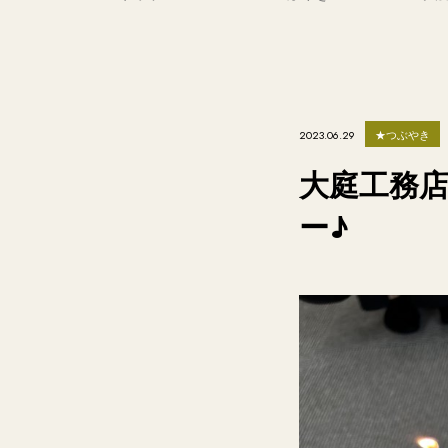
★つぶやき
2023.06.29
大庭工務
ー♪