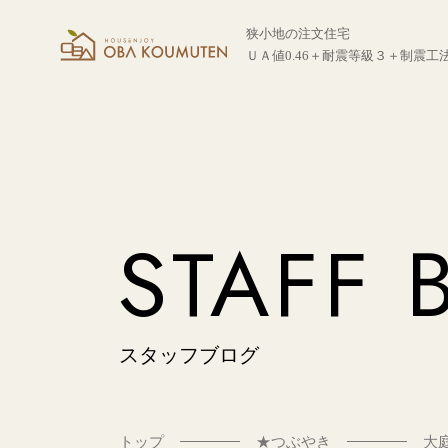
狭小地の注文住宅
ＵＡ値0.46＋耐震等級３＋制震工
STAFF 
スタッフブログ
トップ
★つぶやき
大