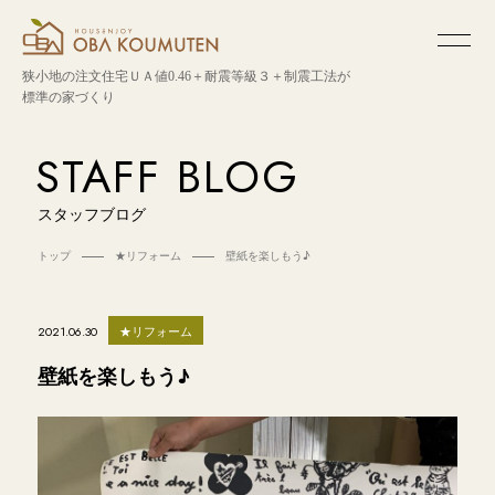
狭小地の注文住宅
ＵＡ値0.46＋耐震等級３＋制震工法が
標準の家づくり
STAFF BLOG
スタッフブログ
トップ
★リフォーム
壁紙を楽しもう♪
★リフォーム
2021.06.30
壁紙を楽しもう♪