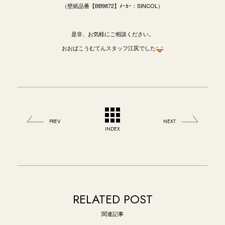
（壁紙品番【BB9872】ﾒｰｶｰ：SINCOL）
是非、お気軽にご相談ください。
おおばこうむてんスタッフ江尻でした
PREV
NEXT
INDEX
RELATED POST
関連記事